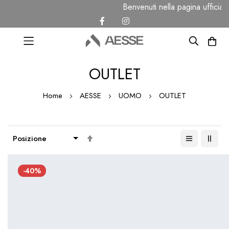
Benvenuti nella pagina ufficiale 
Salta
OUTLET
al
contenuto
Home
AESSE
UOMO
OUTLET
Imposta
la
direzione
-40%
decrescente