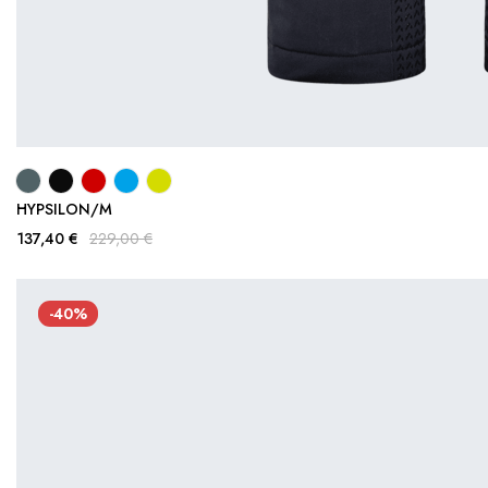
HYPSILON/M
137,40 €
229,00 €
-40%