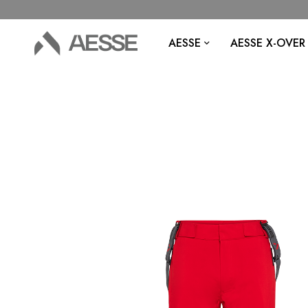
AESSE
AESSE X-OVER
Vai
alla
fine
della
galleria
di
immagini