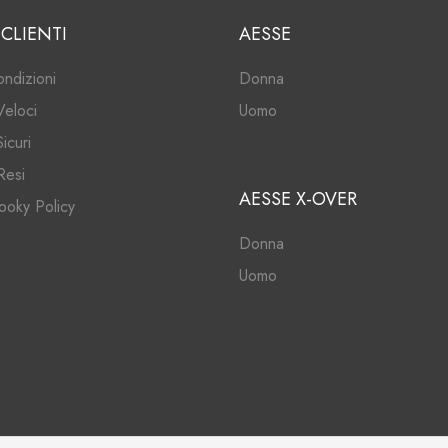
 CLIENTI
AESSE
ondizioni
Donna
Veloci
Uomo
icuri
Resi
AESSE X-OVER
ooky Policy
Donna
Uomo