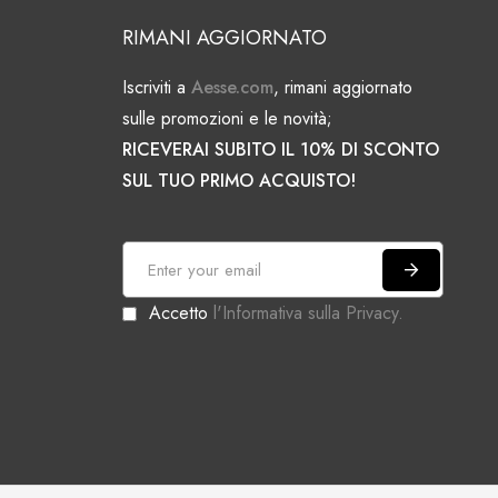
RIMANI AGGIORNATO
Iscriviti a
Aesse.com
, rimani aggiornato
sulle promozioni e le novità;
RICEVERAI SUBITO IL 10% DI SCONTO
SUL TUO PRIMO ACQUISTO!
I
s
Accetto
l'Informativa sulla Privacy.
c
r
i
v
i
t