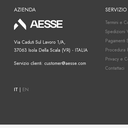
AZIENDA
SERVIZIO
Termini e C
Spedizioni 
Pagamenti S
Via Caduti Sul Lavoro 1/A,
Procedura 
37063 Isola Della Scala (VR) - ITALIA
Privacy e C
Servizio clienti: customer@aesse.com
Contattaci
IT
|
EN