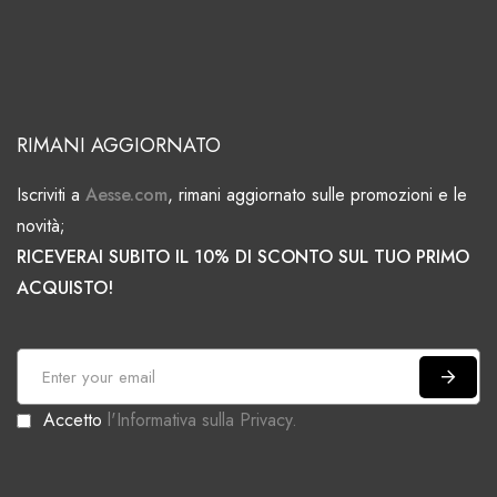
RIMANI AGGIORNATO
Iscriviti a
Aesse.com
, rimani aggiornato sulle promozioni e le
novità;
RICEVERAI SUBITO IL 10% DI SCONTO SUL TUO PRIMO
ACQUISTO!
I
s
Accetto
l'Informativa sulla Privacy.
c
r
i