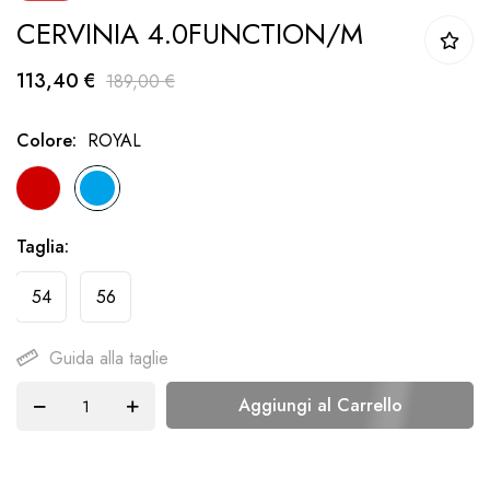
CERVINIA 4.0FUNCTION/M
della
galleria
113,40 €
189,00 €
di
immagini
Colore
ROYAL
Taglia
54
56
Guida alla taglie
Aggiungi al Carrello