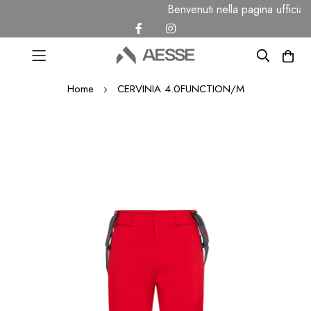
Benvenuti nella pagina uffici
Salta
Home
CERVINIA 4.0FUNCTION/M
al
contenuto
Vai
alla
fine
della
galleria
di
immagini