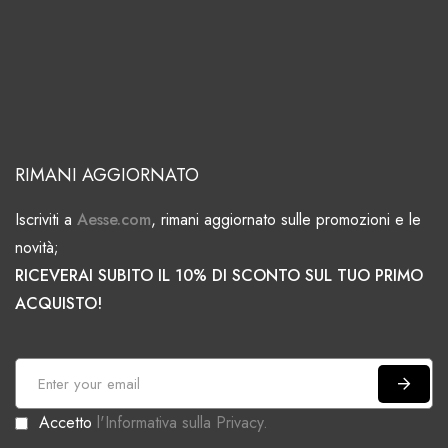
RIMANI AGGIORNATO
Iscriviti a
Aesse.com
, rimani aggiornato sulle promozioni e le
novità;
RICEVERAI SUBITO IL 10% DI SCONTO SUL TUO PRIMO
ACQUISTO!
I
s
Accetto
l'Informativa sulla Privacy.
c