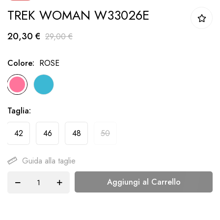
TREK WOMAN W33026E
della
galleria
20,30 €
29,00 €
di
immagini
Colore
ROSE
Taglia
42
46
48
50
Guida alla taglie
Aggiungi al Carrello