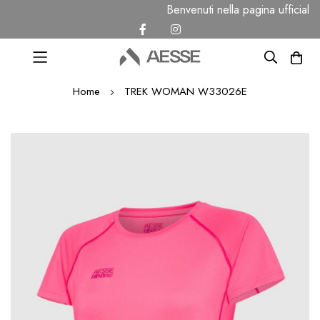
Benvenuti nella pagina ufficial
Salta
Home
TREK WOMAN W33026E
al
contenuto
Vai
alla
fine
della
galleria
di
immagini