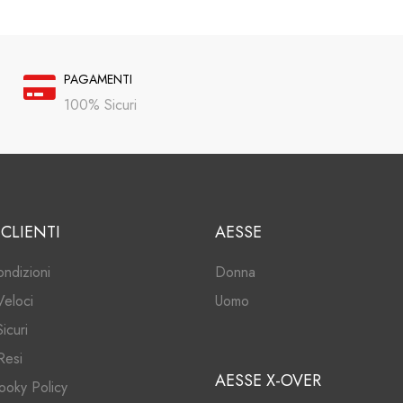
PAGAMENTI
100% Sicuri
 CLIENTI
AESSE
ondizioni
Donna
Veloci
Uomo
icuri
Resi
AESSE X-OVER
ooky Policy