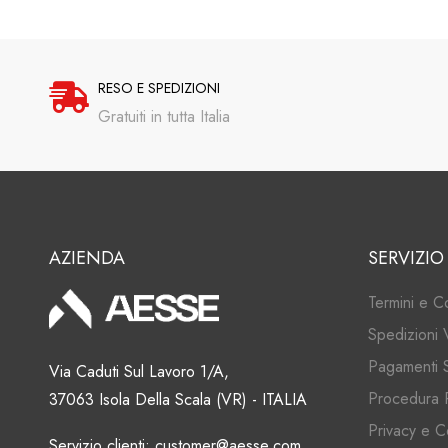
RESO E SPEDIZIONI
Gratuiti in tutta Italia
AZIENDA
SERVIZIO
Termini e C
Spedizioni 
Pagamenti S
Via Caduti Sul Lavoro 1/A,
Procedura 
37063 Isola Della Scala (VR) - ITALIA
Privacy e C
Servizio clienti: customer@aesse.com