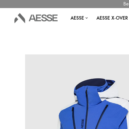
Benvenu
AESSE
AESSE X-OVER
Vai
alla
fine
della
galleria
di
immagini