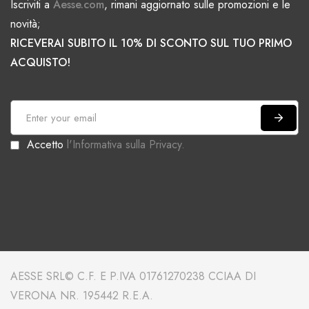
Iscriviti a
Aesse.com
, rimani aggiornato sulle promozioni e le
novità;
RICEVERAI SUBITO IL 10% DI SCONTO SUL TUO PRIMO
ACQUISTO!
I
s
Accetto
l'Informativa sulla Privacy.
c
r
i
v
i
t
i
AESSE SRL© C.F. E P.IVA 01761270238 CCIAA DI
a
VERONA NR. 195442 R.E.A.
l