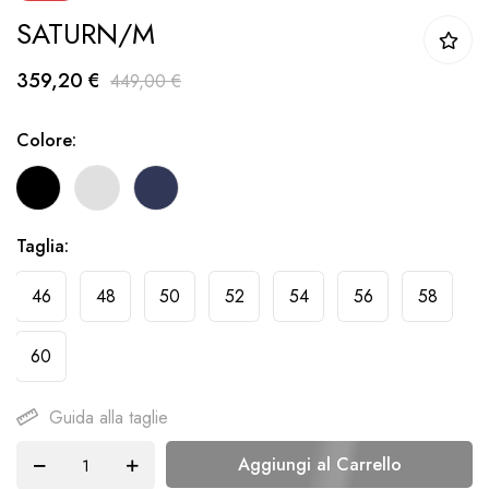
SATURN/M
della
galleria
359,20 €
449,00 €
di
immagini
Colore
Taglia
46
48
50
52
54
56
58
60
Guida alla taglie
Aggiungi al Carrello