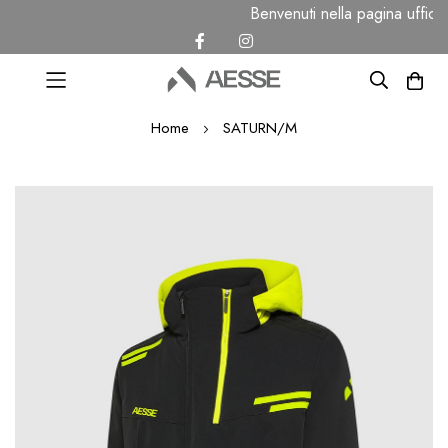
Benvenuti nella pagina uffic
Salta
Home
SATURN/M
al
contenuto
Vai
alla
fine
della
galleria
di
immagini