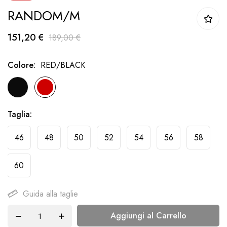
RANDOM/M
della
galleria
151,20 €
189,00 €
di
immagini
Colore
RED/BLACK
Taglia
46
48
50
52
54
56
58
60
Guida alla taglie
Aggiungi al Carrello