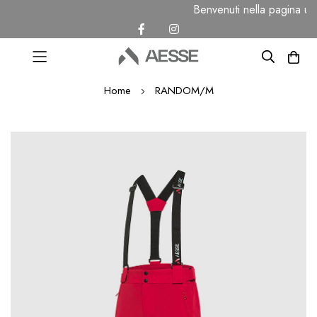
Benvenuti nella pagina uf
Salta
Home
RANDOM/M
al
contenuto
Vai
alla
fine
della
galleria
di
immagini