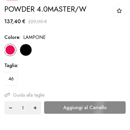
POWDER 4.0MASTER/W
della
galleria
137,40 €
229,00 €
di
immagini
Colore
LAMPONE
Taglia
46
Guida alla taglie
Aggiungi al Carrello