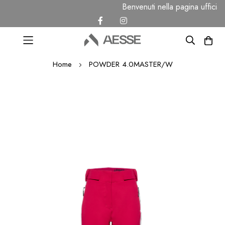
Benvenuti nella pagina uffici
Salta
Home
POWDER 4.0MASTER/W
al
contenuto
Vai
alla
fine
della
galleria
di
immagini