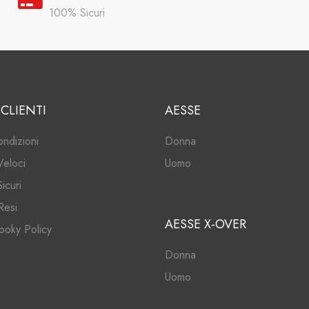
100% Sicuri
 CLIENTI
AESSE
ondizioni
Donna
Veloci
Uomo
icuri
Resi
AESSE X-OVER
ooky Policy
Donna
Uomo