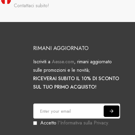
Contattaci subito!
RIMANI AGGIORNATO
Iscriviti a
Aesse.com
, rimani aggiornato
sulle promozioni e le novità;
RICEVERAI SUBITO IL 10% DI SCONTO
SUL TUO PRIMO ACQUISTO!
I
s
Accetto
l'Informativa sulla Privacy.
c
r