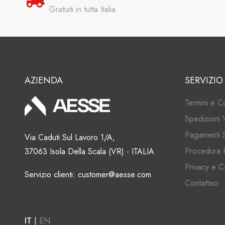
Gratuiti in tutta Italia
AZIENDA
SERVIZIO
Termini e C
Spedizioni 
Pagamenti S
Via Caduti Sul Lavoro 1/A,
Procedura 
37063 Isola Della Scala (VR) - ITALIA
Privacy e C
Servizio clienti: customer@aesse.com
Contattaci
IT
|
EN