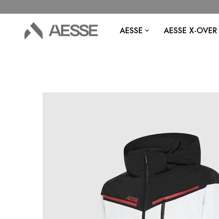
AESSE
AESSE X-OVER
Vai
alla
fine
della
galleria
di
immagini