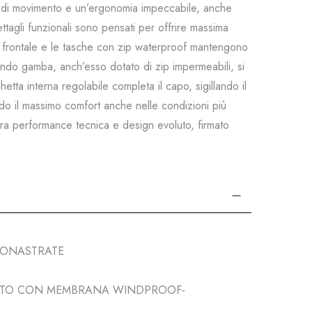
rtà di movimento e un’ergonomia impeccabile, anche
ttagli funzionali sono pensati per offrire massima
ura frontale e le tasche con zip waterproof mantengono
 fondo gamba, anch’esso dotato di zip impermeabili, si
etta interna regolabile completa il capo, sigillando il
ndo il massimo comfort anche nelle condizioni più
o tra performance tecnica e design evoluto, firmato
MONASTRATE
SUTO CON MEMBRANA WINDPROOF-