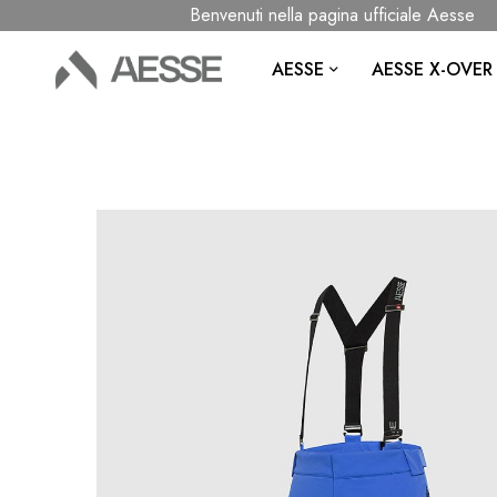
Benvenuti nella pagina ufficiale Aesse
AESSE
AESSE X-OVER
Vai
alla
fine
della
galleria
di
immagini