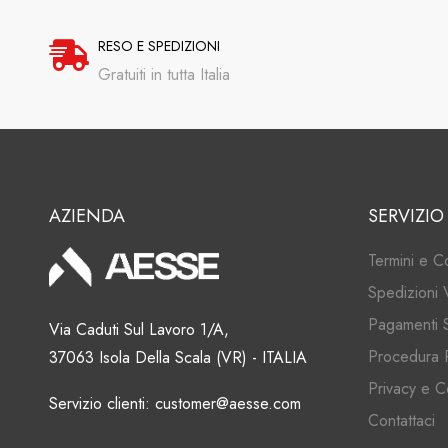
RESO E SPEDIZIONI
Gratuiti in tutta Italia
AZIENDA
SERVIZIO
Termini e C
Spedizioni 
Pagamenti S
Via Caduti Sul Lavoro 1/A,
Procedura 
37063 Isola Della Scala (VR) - ITALIA
Privacy e C
Servizio clienti: customer@aesse.com
Contattaci