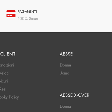
PAGAMENTI
100% Sicuri
 CLIENTI
AESSE
ondizioni
Donna
Veloci
Uomo
icuri
Resi
AESSE X-OVER
ooky Policy
Donna