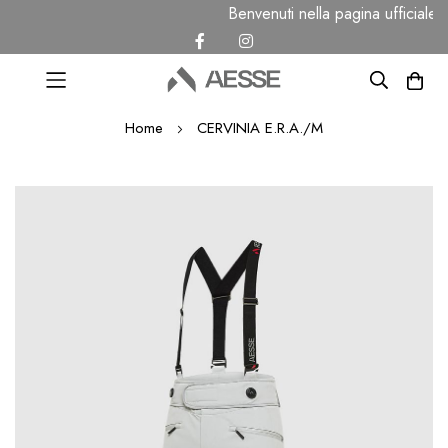
Benvenuti nella pagina ufficial
Salta
Home
CERVINIA E.R.A./M
al
contenuto
Vai
alla
fine
della
galleria
di
immagini