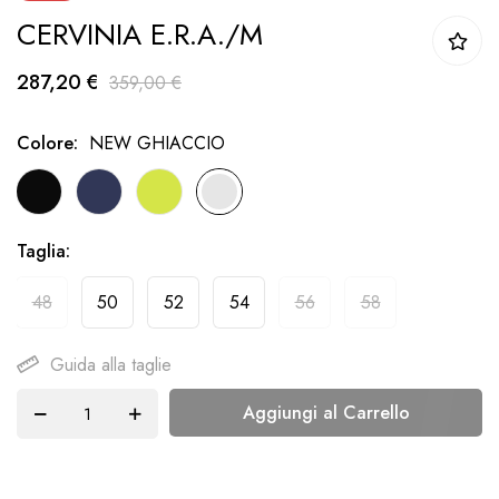
CERVINIA E.R.A./M
della
galleria
287,20 €
359,00 €
di
immagini
Colore
NEW GHIACCIO
Taglia
48
50
52
54
56
58
Guida alla taglie
Aggiungi al Carrello