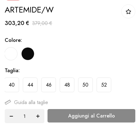
ARTEMIDE/W
della
galleria
303,20 €
379,00 €
di
immagini
Colore
Taglia
40
44
46
48
50
52
Guida alla taglie
Aggiungi al Carrello