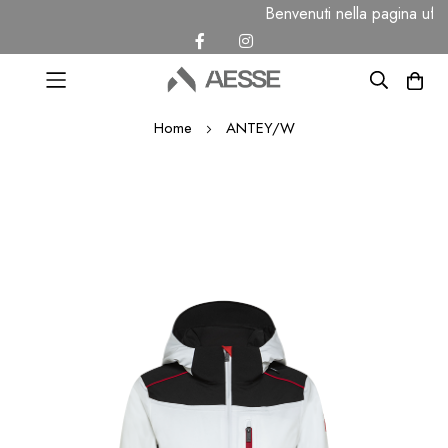
Benvenuti nella pagina uff
Salta
Home
ANTEY/W
al
contenuto
Vai
alla
fine
della
galleria
di
immagini