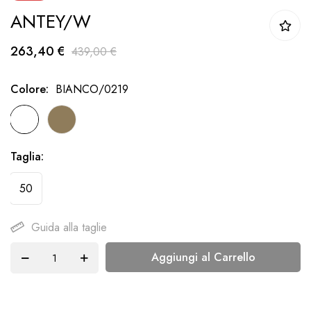
ANTEY/W
della
galleria
263,40 €
439,00 €
di
immagini
Colore
BIANCO/0219
Taglia
50
Guida alla taglie
Aggiungi al Carrello