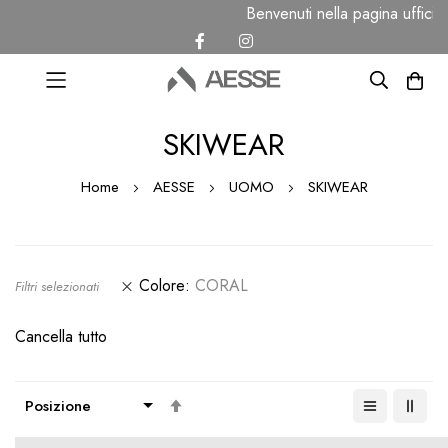
Benvenuti nella pagina uffici
Salta
SKIWEAR
al
contenuto
Home
AESSE
UOMO
SKIWEAR
Colore
CORAL
Filtri selezionati
Cancella tutto
Imposta
la