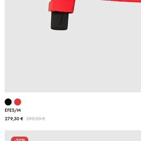
EFES/M
279,30 €
399,00 €
-30%