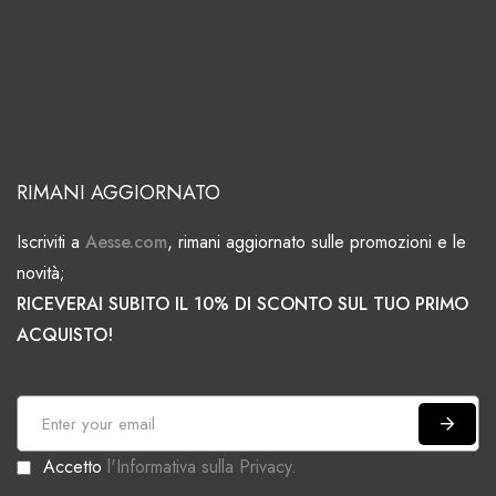
RIMANI AGGIORNATO
Iscriviti a
Aesse.com
, rimani aggiornato sulle promozioni e le
novità;
RICEVERAI SUBITO IL 10% DI SCONTO SUL TUO PRIMO
ACQUISTO!
I
s
Accetto
l'Informativa sulla Privacy.
c