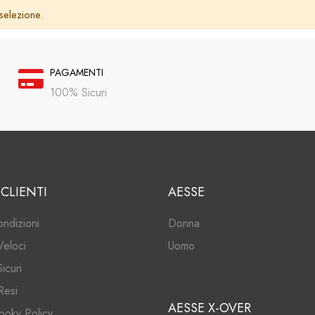
selezione.
PAGAMENTI
100% Sicuri
 CLIENTI
AESSE
ondizioni
Donna
Veloci
Uomo
icuri
Resi
AESSE X-OVER
ooky Policy