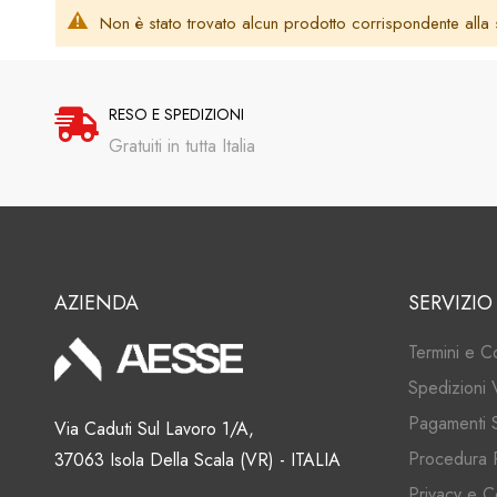
Non è stato trovato alcun prodotto corrispondente alla 
RESO E SPEDIZIONI
Gratuiti in tutta Italia
AZIENDA
SERVIZIO
Termini e C
Spedizioni 
Pagamenti S
Via Caduti Sul Lavoro 1/A,
Procedura 
37063 Isola Della Scala (VR) - ITALIA
Privacy e C