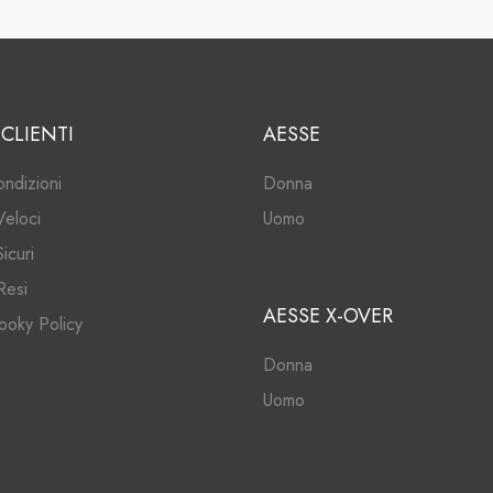
 CLIENTI
AESSE
ondizioni
Donna
Veloci
Uomo
icuri
Resi
AESSE X-OVER
ooky Policy
Donna
Uomo