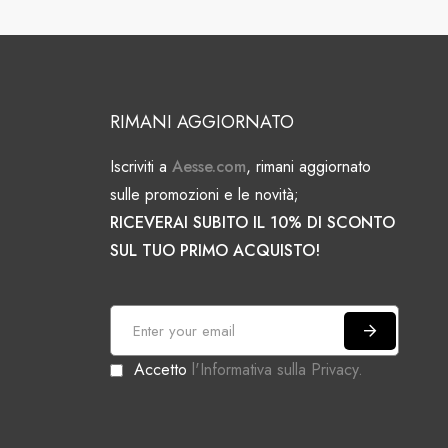
RIMANI AGGIORNATO
Iscriviti a
Aesse.com
, rimani aggiornato
sulle promozioni e le novità;
RICEVERAI SUBITO IL 10% DI SCONTO
SUL TUO PRIMO ACQUISTO!
I
s
Accetto
l'Informativa sulla Privacy.
c
r
i