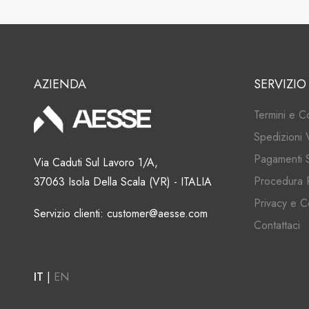
AZIENDA
SERVIZIO
Termini e C
Spedizioni 
Pagamenti S
Via Caduti Sul Lavoro 1/A,
Procedura 
37063 Isola Della Scala (VR) - ITALIA
Privacy e C
Servizio clienti: customer@aesse.com
Contattaci
IT
|
EN